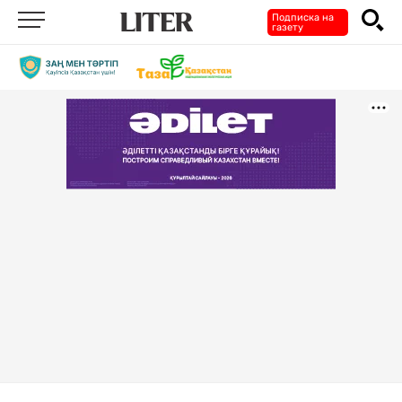
Подписка на
газету