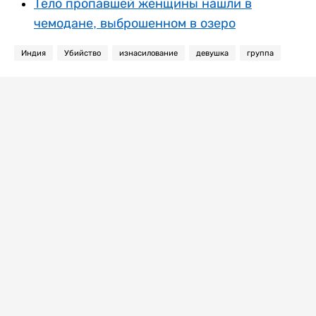
Тело пропавшей женщины нашли в
чемодане, выброшенном в озеро
Индия
Убийство
изнасилование
девушка
группа