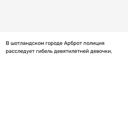
В шотландском городе Арброт полиция
расследует гибель девятилетней девочки,
которую нашли с тяжелыми травмами в
промышленной зоне, где семья разбила
палаточный лагерь. По подозрению в
убийстве ребенка задержан ее 35-летний
отец, передает
Liter.kz
со ссылкой на
The Sun
.
По данным полиции, семья из Западного
Йоркшира приехала в Арброт и разбила
палатку на территории заброшенной
промышленной зоны неподалеку от пляжа.