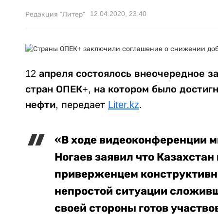
12.04.2020, 23:40
Редакция "Литер"
12 апреля состоялось внеочередное 
стран ОПЕК+, на котором было достиг
нефти
, передает
Liter.kz
.
«В ходе видеоконференции м
Ногаев заявил что Казахстан
приверженцем конструктивног
непростой ситуации сложивш
своей стороны готов участво