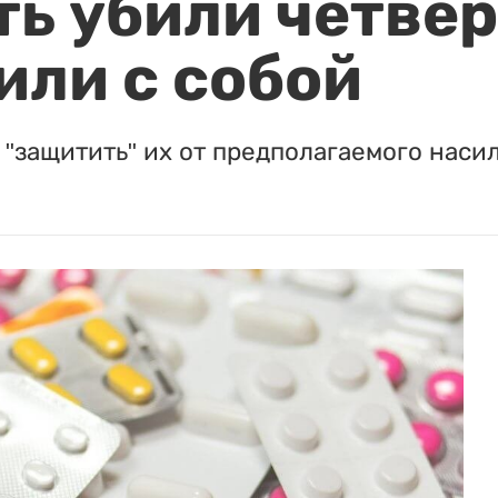
ть убили четвер
или с собой
"защитить" их от предполагаемого насил