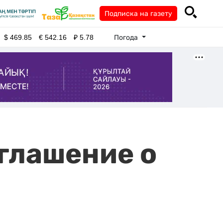
Подписка на газету
Погода
$
469.85
€
542.16
₽
5.78
глашение о