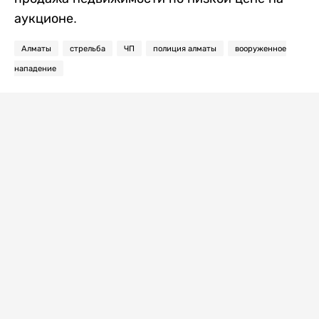
аукционе.
Алматы
стрельба
ЧП
полиция алматы
вооруженное
нападение