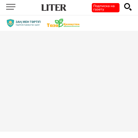
Подписка на
газету