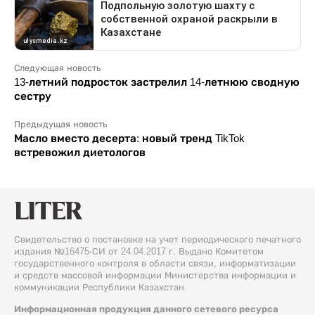
Следующая новость
13-летний подросток застрелил 14-летнюю сводную
сестру
Предыдущая новость
Масло вместо десерта: новый тренд TikTok
встревожил диетологов
Свидетельство о постановке на учет периодического печатного
издания №16475-СИ от 24.04.2017 г. Выдано Комитетом
государственного контроля в области связи, информатизации
и средств массовой информации Министерства информации и
коммуникации Республики Казахстан.
Информационная продукция данного сетевого ресурса