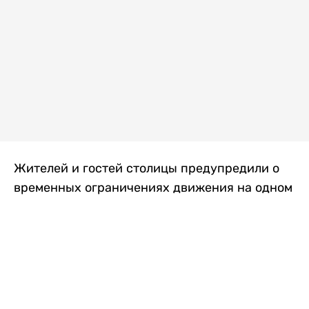
Жителей и гостей столицы предупредили о
временных ограничениях движения на одном
из самых загруженных проспектов города.
Причиной станут дорожные работы, которые
продлятся два дня, передает
Liter.kz
.
По информации городских служб, с 7 по 8
августа на проспекте Кабанбай батыра