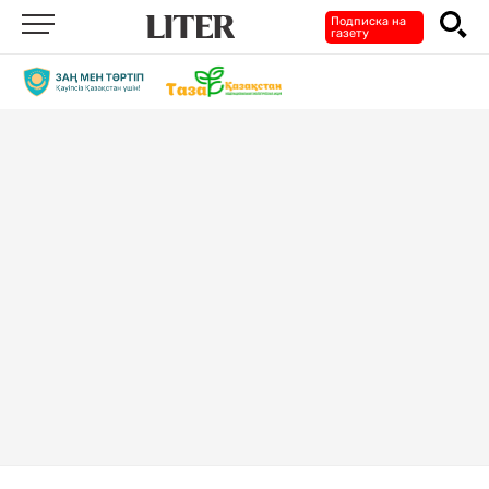
Подписка на
газету