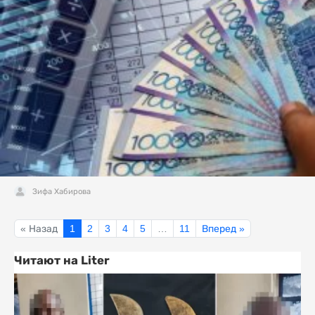
Зифа Хабирова
« Назад
1
2
3
4
5
…
11
Вперед »
Читают на Liter