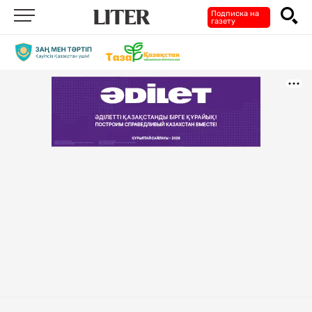
Подписка на
газету