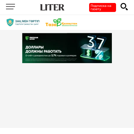
Подписка на
газету