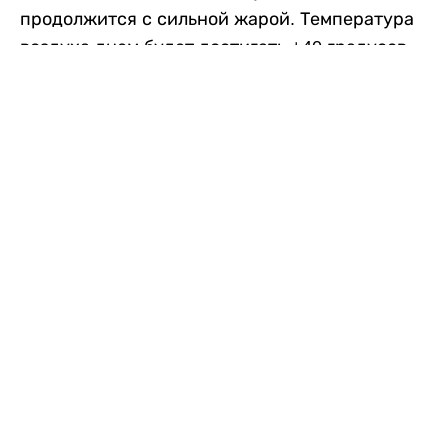
продолжится с сильной жарой. Температура
воздуха днем будет достигать +40 градусов,
осадков не ожидается, передает
Liter.kz
со
ссылкой на
данные
Казгидромета.
Согласно информации синоптиков, будущая
рабочая неделя в городе сохранится
переменная облачность. К концу недели жара
немного ослабеет.
Понедельник, 10 августа:
ночью +23…+25
градусов, днем +38…+40. Без осадков.
Северо-восточный ветер – 8–13 метров в
секунду.
Вторник, 11 августа:
ночью +25…+27
градусов, днем +38…+40. Осадков не