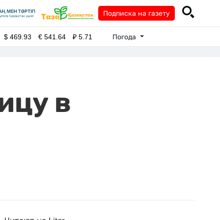
Подписка на газету
Погода
$
469.93
€
541.64
₽
5.71
ицу в