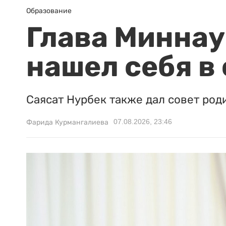
Образование
Глава Миннаук
нашел себя в
Саясат Нурбек также дал совет род
07.08.2026, 23:46
Фарида Курмангалиева