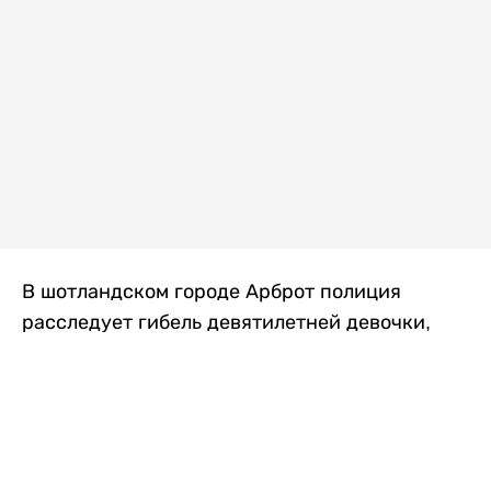
В шотландском городе Арброт полиция
расследует гибель девятилетней девочки,
которую нашли с тяжелыми травмами в
промышленной зоне, где семья разбила
палаточный лагерь. По подозрению в
убийстве ребенка задержан ее 35-летний
отец, передает
Liter.kz
со ссылкой на
The Sun
.