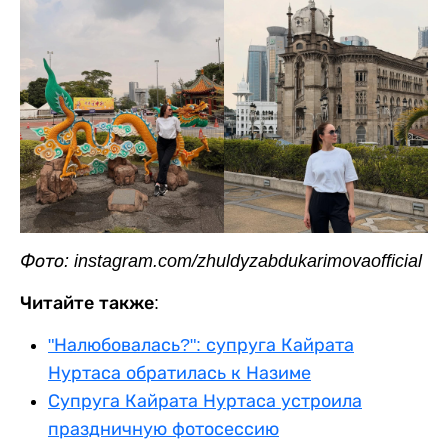
Фото: instagram.com/zhuldyzabdukarimovaofficial
Читайте также:
"Налюбовалась?": супруга Кайрата
Нуртаса обратилась к Назиме
Супруга Кайрата Нуртаса устроила
праздничную фотосессию