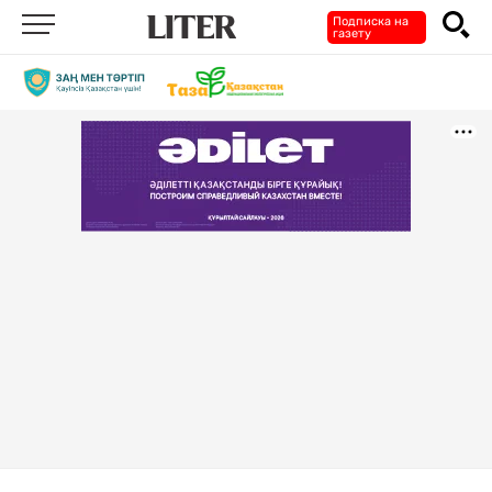
Подписка на
газету