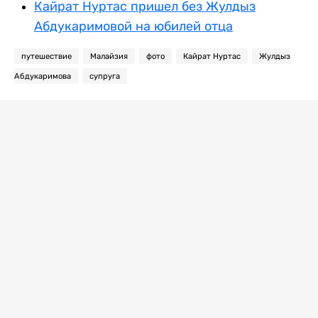
Кайрат Нуртас пришел без Жулдыз
Абдукаримовой на юбилей отца
путешествие
Малайзия
фото
Кайрат Нуртас
Жулдыз
Абдукаримова
супруга