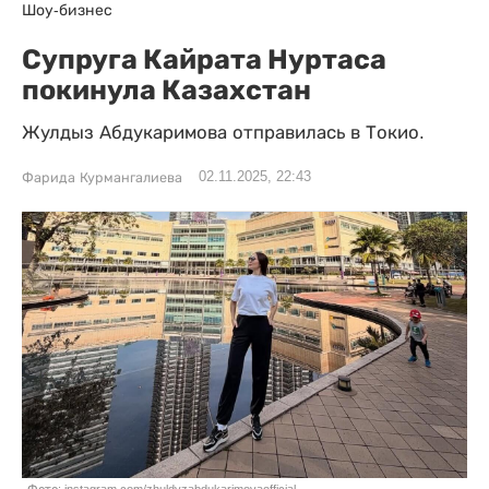
Шоу-бизнес
Супруга Кайрата Нуртаса
покинула Казахстан
Жулдыз Абдукаримова отправилась в Токио.
02.11.2025, 22:43
Фарида Курмангалиева
Фото: instagram.com/zhuldyzabdukarimovaofficial