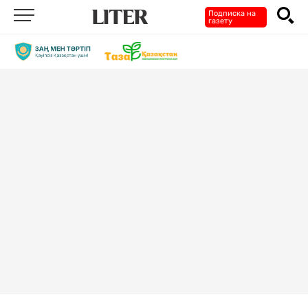
Подписка на
газету