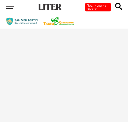
Подписка на
газету