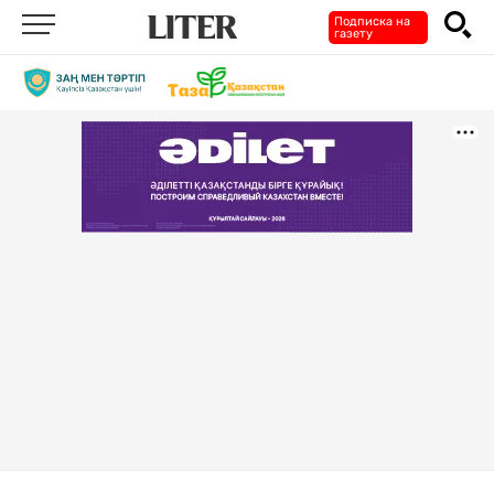
Подписка на
газету