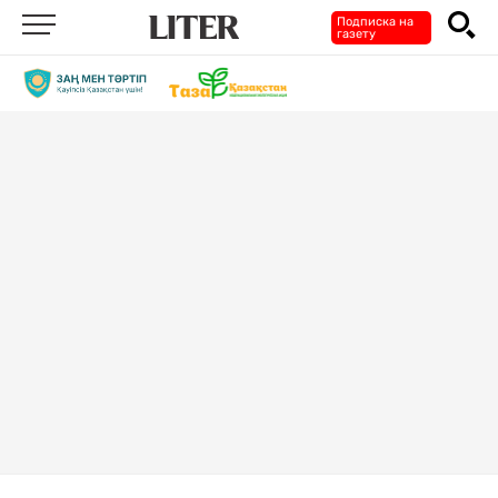
Подписка на
газету