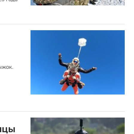
ыжок.
ицы