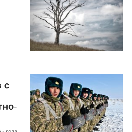
 с
тно-
25 года