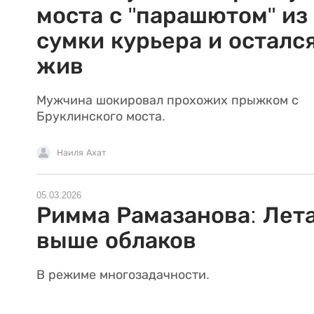
моста с "парашютом" из
сумки курьера и осталс
жив
Мужчина шокировал прохожих прыжком с
Бруклинского моста.
Наиля Ахат
05.03.2026
Римма Рамазанова: Лет
выше облаков
В режиме многозадачности.