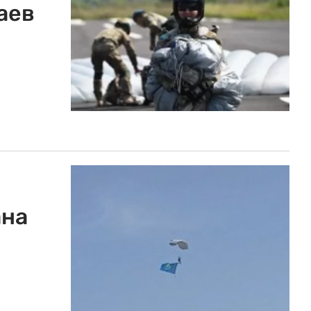
аев
ана