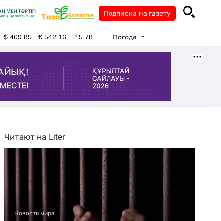
Подписка на газету
Погода
$
469.85
€
542.16
₽
5.78
Читают на Liter
Новости мира