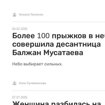
Оксана Лысенко
04.02.2026
Более 100 прыжков в не
совершила десантница
Балжан Мусатаева
Небо выбирает сильных.
Нэля Сулейменова
07.07.2025
Женщина разбилась на