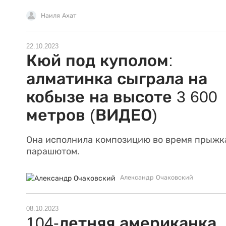
Наиля Ахат
22.10.2023
Кюй под куполом:
алматинка сыграла на
кобызе на высоте 3 600
метров (ВИДЕО)
Она исполнила композицию во время прыжк
парашютом.
Александр Очаковский
08.10.2023
104-летняя американка