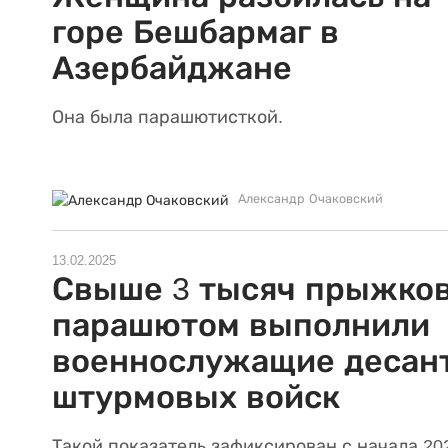
горе Бешбармаг в
Азербайджане
Она была парашютисткой.
Александр Очаковский
13.02.2025
Свыше 3 тысяч прыжков
парашютом выполнили
военнослужащие десан
штурмовых войск
Такой показатель зафиксирован с начала 20