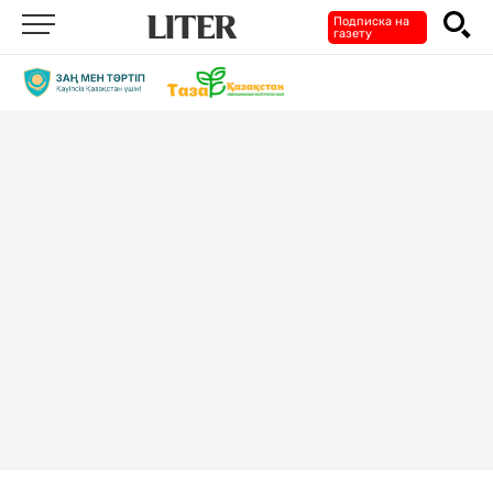
Подписка на
газету