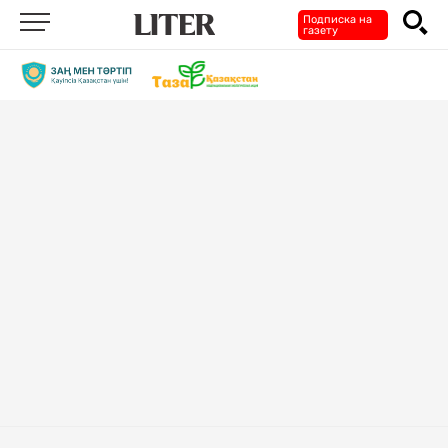
Подписка на
газету