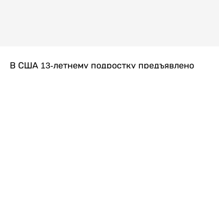
В США 13-летнему подростку предъявлено
обвинение в убийстве второй степени после
гибели его 14-летней сводной сестры. По
версии следствия, трагедия произошла
вскоре после ссоры между детьми, передает
Liter.kz
со ссылкой на
kmph.com
.
Как сообщили в полиции, девочка получила
огнестрельное ранение в голову. Она
скончалась от полученных травм.
Во время происшествия в доме находились
несколько человек, в том числе пятилетний