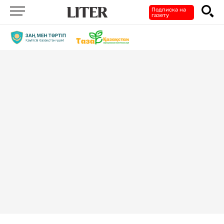
Подписка на
газету