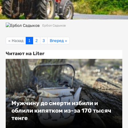
Ербол Садыков
« Назад
1
2
3
Вперед »
Читают на Liter
Новости мира
Мужчину до смерти избили и
облили кипятком из-за 170 тысяч
тенге