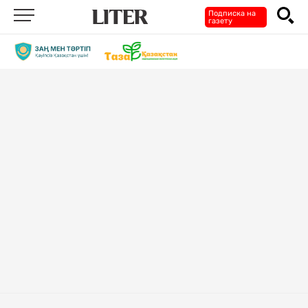
Подписка на
газету