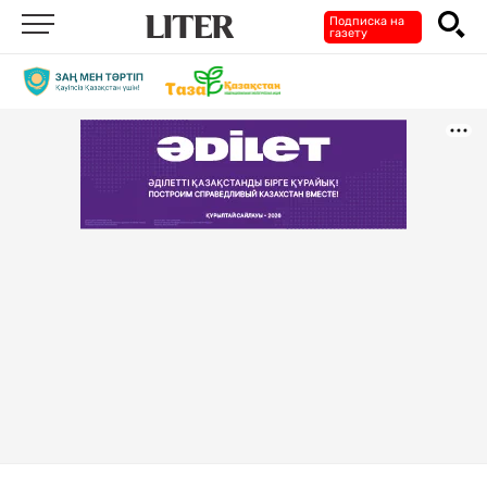
Подписка на
газету