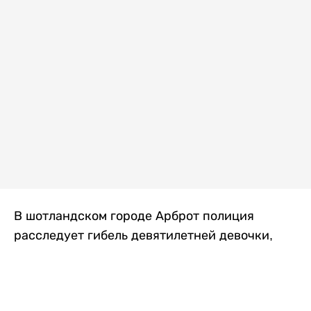
В шотландском городе Арброт полиция
расследует гибель девятилетней девочки,
которую нашли с тяжелыми травмами в
промышленной зоне, где семья разбила
палаточный лагерь. По подозрению в