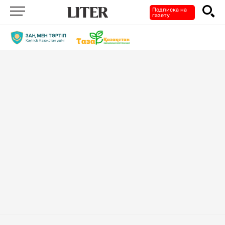
Подписка на
газету