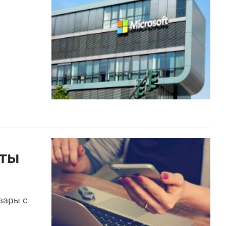
чты
вары с