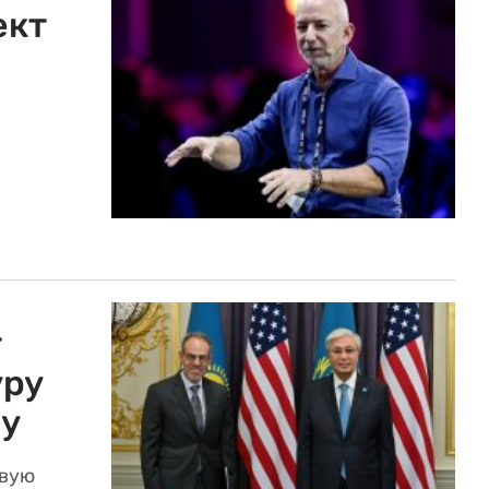
ект
т
уру
ау
евую