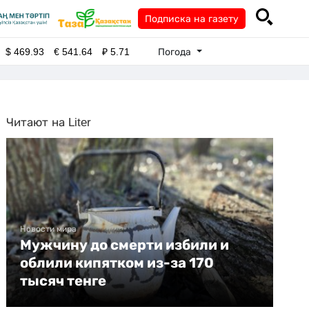
Подписка на газету
Погода
$
469.93
€
541.64
₽
5.71
Читают на Liter
Новости мира
Мужчину до смерти избили и
облили кипятком из-за 170
тысяч тенге