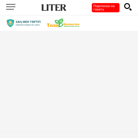
Подписка на
газету