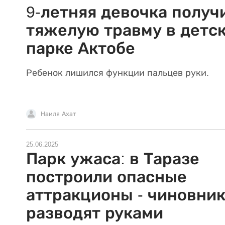
9-летняя девочка получ
тяжелую травму в детс
парке Актобе
Ребенок лишился функции пальцев руки.
Наиля Ахат
25.06.2025
Парк ужаса: в Таразе
построили опасные
аттракционы - чиновни
разводят руками