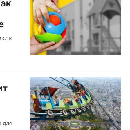
как
е
вки к
ит
к для