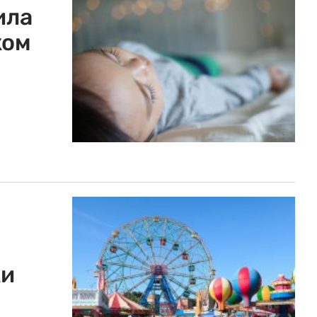
ила
ком
ки