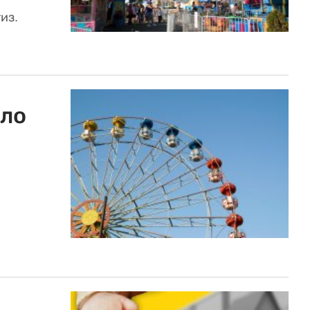
из.
сло