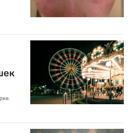
шек
рке.