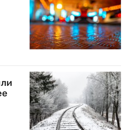
ыли
ее