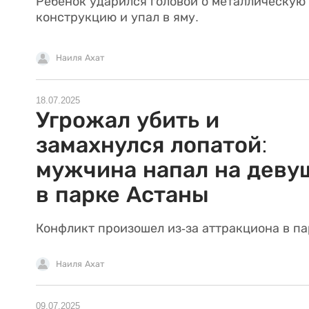
Ребенок ударился головой о металлическую
конструкцию и упал в яму.
Наиля Ахат
18.07.2025
Угрожал убить и
замахнулся лопатой:
мужчина напал на деву
в парке Астаны
Конфликт произошел из-за аттракциона в па
Наиля Ахат
09.07.2025