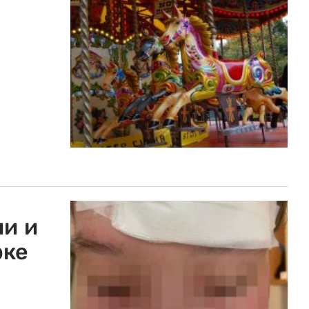
ли и
рке