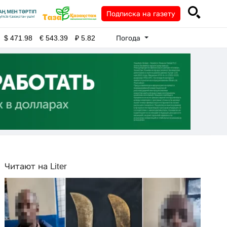
Подписка на газету
Погода
$
471.98
€
543.39
₽
5.82
Читают на Liter