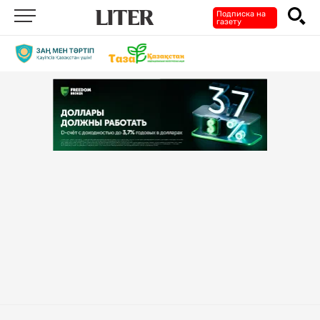
Подписка на
газету