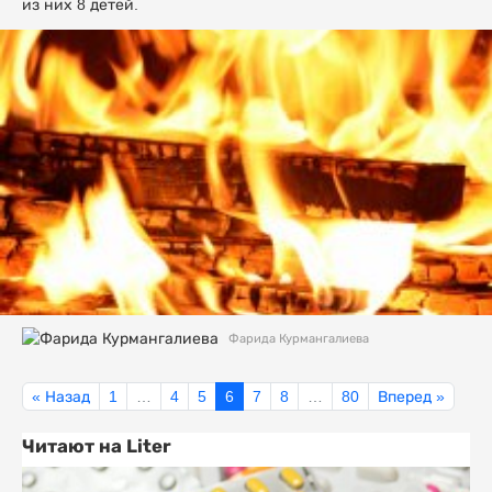
из них 8 детей.
Фарида Курмангалиева
« Назад
1
…
4
5
6
7
8
…
80
Вперед »
Читают на Liter