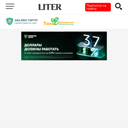
Подписка на
газету