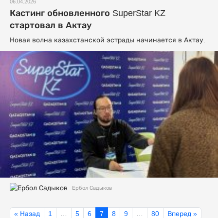
06.04.2026
Кастинг обновленного SuperStar KZ
стартовал в Актау
Новая волна казахстанской эстрады начинается в Актау.
Ербол Садыков
« Назад
1
…
5
6
7
8
9
…
80
Вперед »