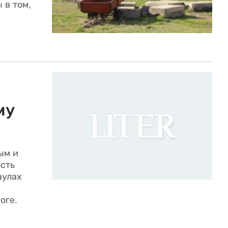
 в том,
му
ым и
сть
аулах
оге.