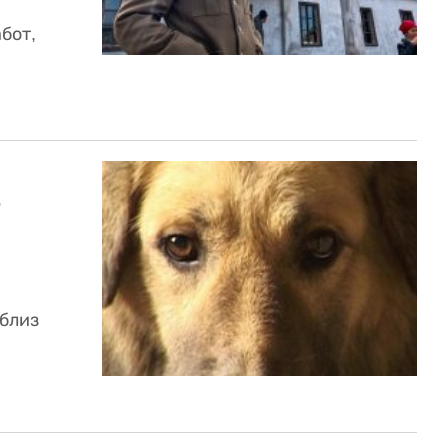
бот,
ь
 близ