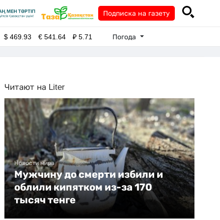
Подписка на газету
Погода
$
469.93
€
541.64
₽
5.71
Читают на Liter
Новости мира
Мужчину до смерти избили и
облили кипятком из-за 170
тысяч тенге