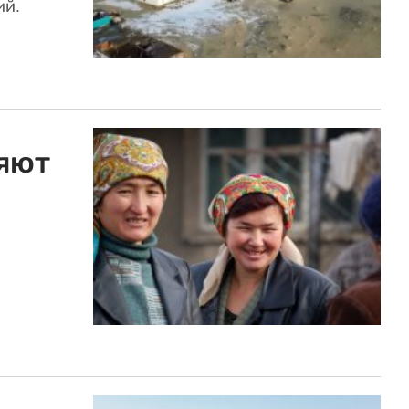
ий.
ряют