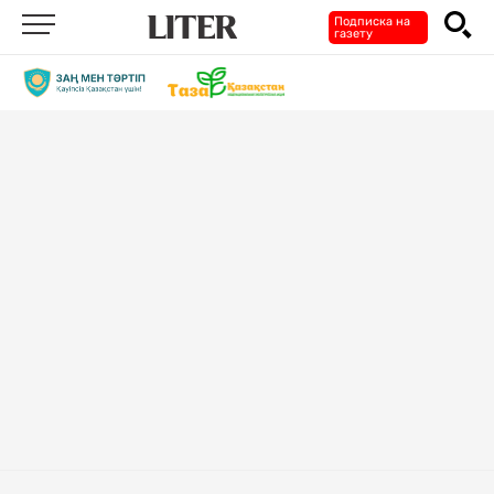
Подписка на
газету