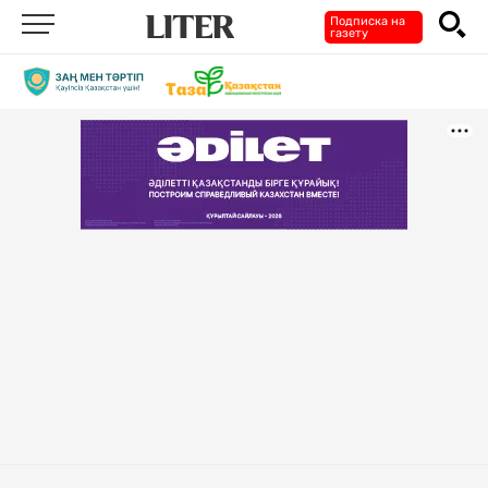
Подписка на
газету