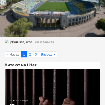
Ербол Садыков
« Назад
1
2
3
Вперед »
Читают на Liter
Новости мира