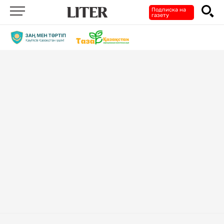
Подписка на
газету