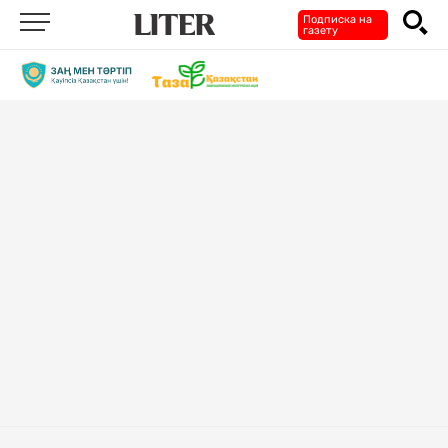
Подписка на
газету