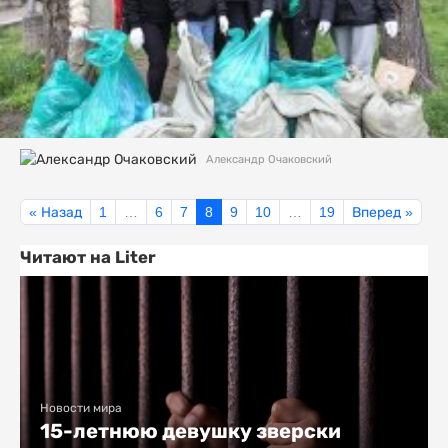
Александр Очаковский
« Назад
1
…
6
7
8
9
10
…
19
Вперед »
Читают на Liter
Новости мира
15-летнюю девушку зверски