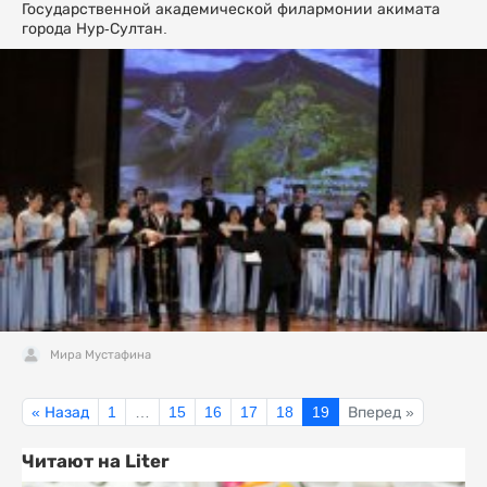
Государственной академической филармонии акимата
города Нур-Султан.
Мира Мустафина
« Назад
1
…
15
16
17
18
19
Вперед »
Читают на Liter