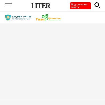
Подписка на
газету