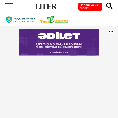
Подписка на
газету