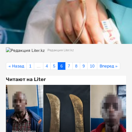
Редакция Liter.kz
« Назад
1
…
4
5
6
7
8
9
10
Вперед »
Читают на Liter
Новости мира