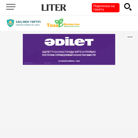
Подписка на
газету