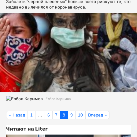
Заболеть "черной плесенью" больше всего рискуют те, кто
недавно вылечился от коронавируса.
Елбол Каримов
« Назад
1
…
6
7
8
9
10
Вперед »
Читают на Liter