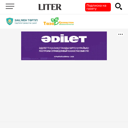
Подписка на
газету