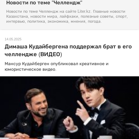
Новости по теме "Челлендж"
Новости по теме Челлендж на сайте Liter.kz. Главные новости
Казахстана, новости мира, лайфхаки, полезные советы, спорт,
интервью, политика, экономика, мнения, погода.
14.05.2025
Димаша Кудайбергена поддержал брат в его
челлендже (ВИДЕО)
Мансур Кудайберген опубликовал креативное и
юмористическое видео.