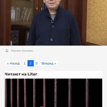
Маржан Бакиева
« Назад
1
2
3
Вперед »
Читают на Liter