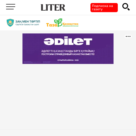
Подписка на
газету