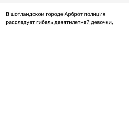
В шотландском городе Арброт полиция
расследует гибель девятилетней девочки,
которую нашли с тяжелыми травмами в
промышленной зоне, где семья разбила
палаточный лагерь. По подозрению в
убийстве ребенка задержан ее 35-летний
отец, передает
Liter.kz
со ссылкой на
The Sun
.
По данным полиции, семья из Западного
Йоркшира приехала в Арброт и разбила
палатку на территории заброшенной
промышленной зоны неподалеку от пляжа.
Вместе с родителями были двое детей.
Местные жители рассказали, что вечером в
воскресенье заметили палатку рядом с