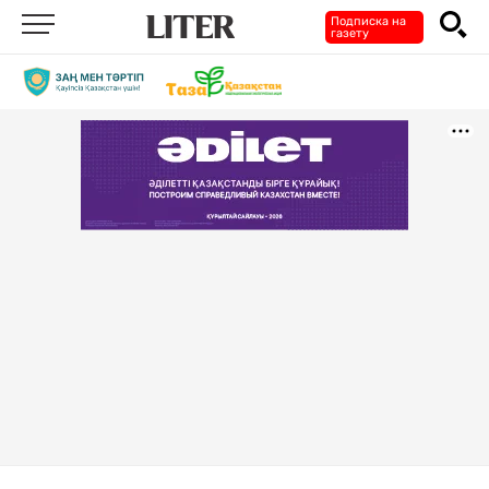
Подписка на
газету