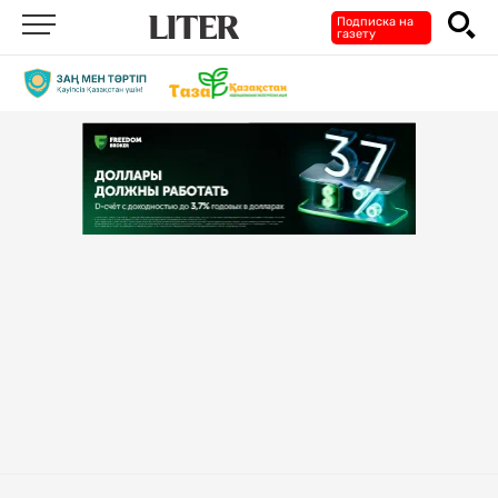
Подписка на
газету