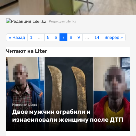
Редакция Liter.kz
« Назад
1
…
5
6
7
8
9
…
14
Вперед »
Читают на Liter
Новости мира
Двое мужчин ограбили и
изнасиловали женщину после ДТП