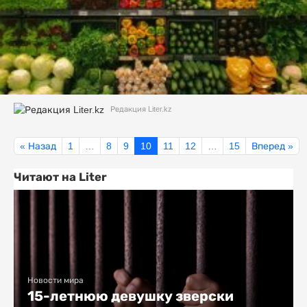
Редакция Liter.kz
« Назад
1
…
8
9
10
11
12
…
15
Вперед »
Читают на Liter
Новости мира
15-летнюю девушку зверски