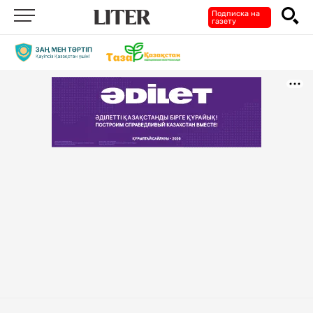
Подписка на
газету