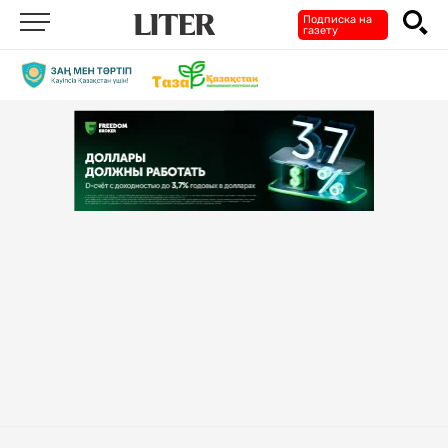
Подписка на
газету