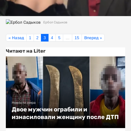
Ербол Садыков
« Назад
1
2
3
4
5
…
15
Вперед »
Читают на Liter
Новости мира
Двое мужчин ограбили и
изнасиловали женщину после ДТП