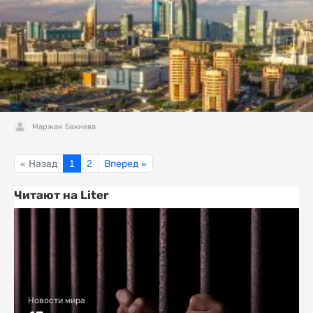
Маржан Бакиева
« Назад
1
2
Вперед »
Читают на Liter
Новости мира