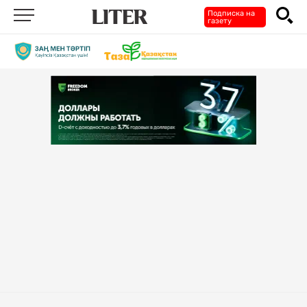
Подписка на
газету