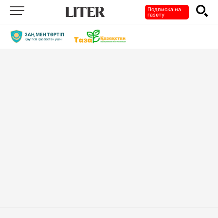
Подписка на
газету