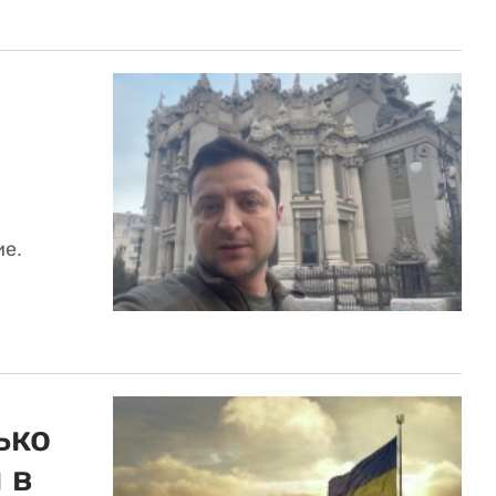
ие.
ько
 в