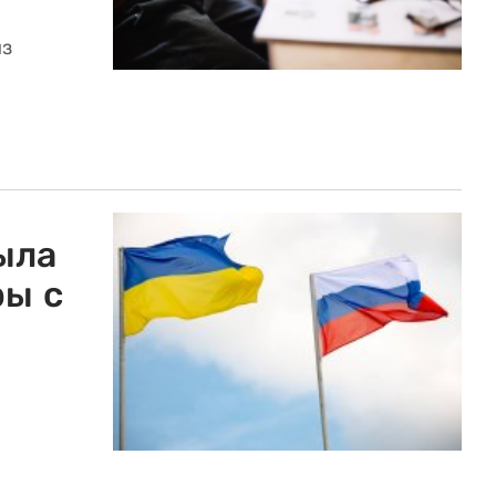
из
.
ыла
ры с