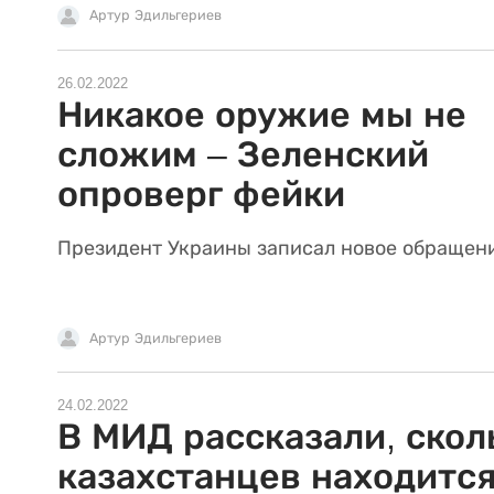
Артур Эдильгериев
26.02.2022
Никакое оружие мы не
сложим – Зеленский
опроверг фейки
Президент Украины записал новое обращен
Артур Эдильгериев
24.02.2022
В МИД рассказали, скол
казахстанцев находится