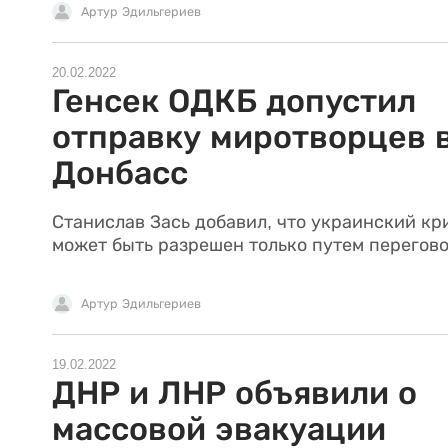
Артур Эдильгериев
20.02.2022
Генсек ОДКБ допустил
отправку миротворцев 
Донбасс
Станислав Зась добавил, что украинский кр
может быть разрешен только путем перегово
Артур Эдильгериев
19.02.2022
ДНР и ЛНР объявили о
массовой эвакуации