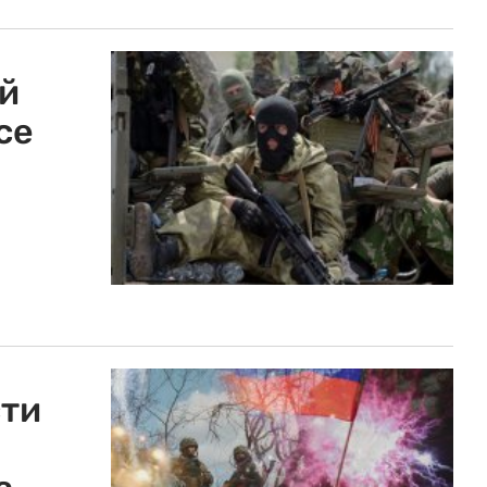
й
се
сти