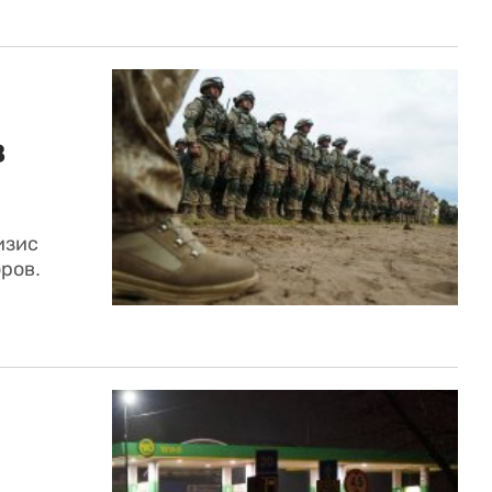
в
изис
ров.