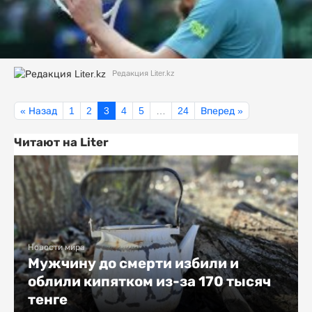
Редакция Liter.kz
« Назад
1
2
3
4
5
…
24
Вперед »
Читают на Liter
Новости мира
Мужчину до смерти избили и
облили кипятком из-за 170 тысяч
тенге