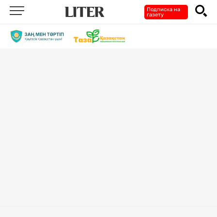
Подписка на
газету