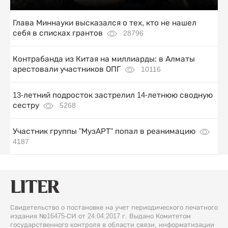
Глава Миннауки высказался о тех, кто не нашел
себя в списках грантов
28796
Контрабанда из Китая на миллиарды: в Алматы
арестовали участников ОПГ
10116
13-летний подросток застрелил 14-летнюю сводную
сестру
5268
Участник группы "МузАРТ" попал в реанимацию
4187
Свидетельство о постановке на учет периодического печатного
издания №16475-СИ от 24.04.2017 г. Выдано Комитетом
государственного контроля в области связи, информатизации