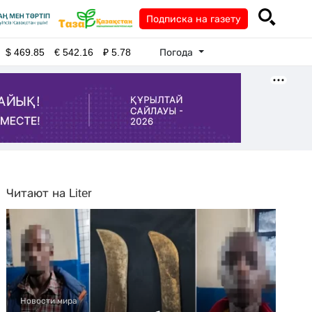
Подписка на газету
Погода
$
469.85
€
542.16
₽
5.78
Читают на Liter
Новости мира