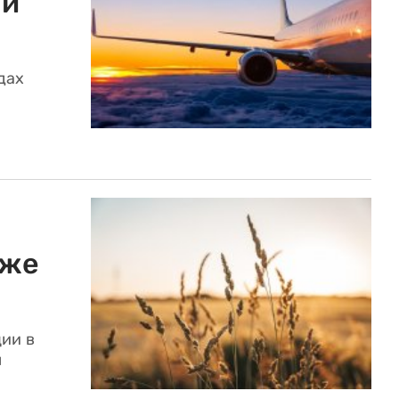
 и
дах
аже
ции в
м