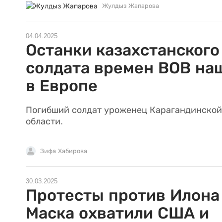
Жулдыз Жапарова
04.04.2025
Останки казахстанского
солдата времен ВОВ на
в Европе
Погибший солдат уроженец Карагандинской
области.
Зифа Хабирова
30.03.2025
Протесты против Илона
Маска охватили США и