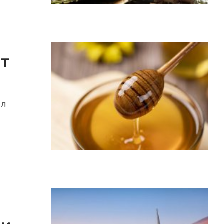
ет
ал