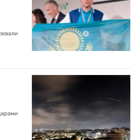
оевали
ударами