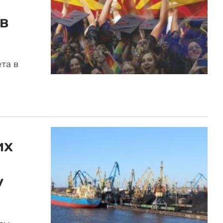
в
та в
их
у