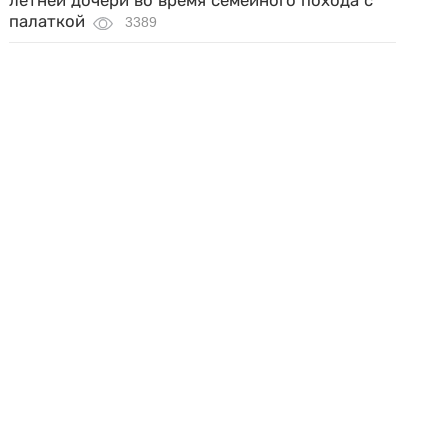
летней дочери во время семейного похода с
палаткой
3389