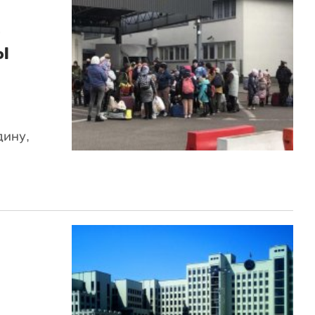
,
ы
дину,