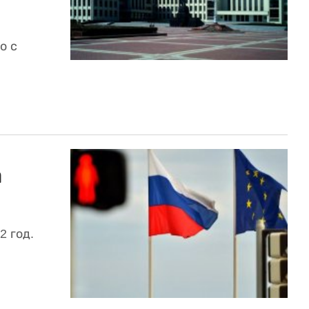
о с
а
2 год.