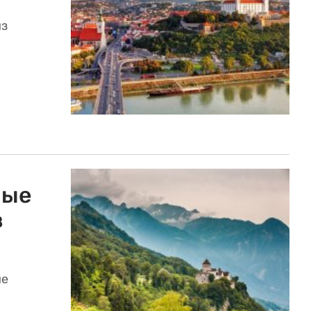
из
ные
в
ие