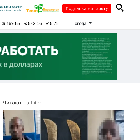
Подписка на газету
Погода
$
469.85
€
542.16
₽
5.78
Читают на Liter