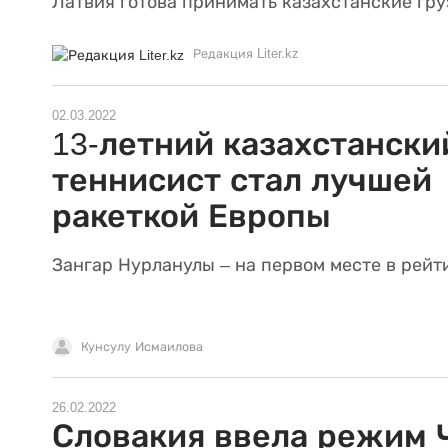
Латвия готова принимать казахстанские гру
Редакция Liter.kz
02.03.2022
13-летний казахстански
теннисист стал лучшей
ракеткой Европы
Зангар Нурланулы – на первом месте в рейт
Кунсулу Исмаилова
26.02.2022
Словакия ввела режим 