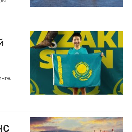
зы.
й
инге.
ЧС