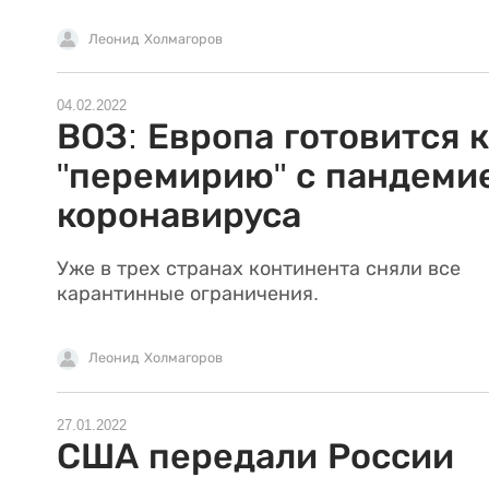
Леонид Холмагоров
04.02.2022
ВОЗ: Европа готовится к
"перемирию" с пандеми
коронавируса
Уже в трех странах континента сняли все
карантинные ограничения.
Леонид Холмагоров
27.01.2022
США передали России