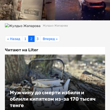
Жулдыз Жапарова
« Назад
1
2
3
Вперед »
Читают на Liter
Новости мира
Мужчину до смерти избили и
облили кипятком из-за 170 тысяч
тенге