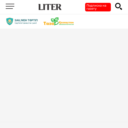
Подписка на
газету