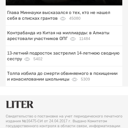
Глава Миннауки высказался о тех, кто не нашел
себя в списках грантов
45080
Контрабанда из Китая на миллиарды: в Алматы
арестовали участников ОПГ
11484
13-летний подросток застрелил 14-летнюю сводную
сестру
5402
Толпа избила до смерти обвиняемого в похищении
и изнасиловании школьницы
5309
Свидетельство о постановке на учет периодического печатного
издания №16475-СИ от 24.04.2017 г. Выдано Комитетом
государственного контроля в области связи, информатизации