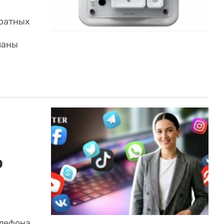
ратных
ланы
о
елефона