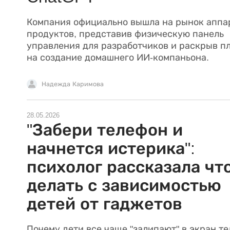
Компания официально вышла на рынок аппа
продуктов, представив физическую панель
управления для разработчиков и раскрыв п
на создание домашнего ИИ-компаньона.
Надежда Каримова
28.05.2026
"Забери телефон и
начнется истерика":
психолог рассказала чт
делать с зависимостью
детей от гаджетов
Почему дети все чаще "залипают" в экран т