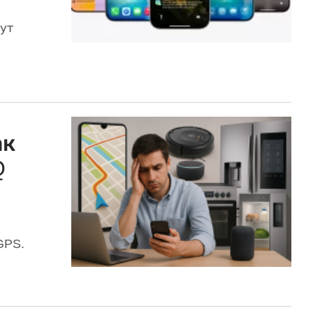
ут
ак
Q
GPS.