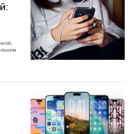
й:
нкой,
альном