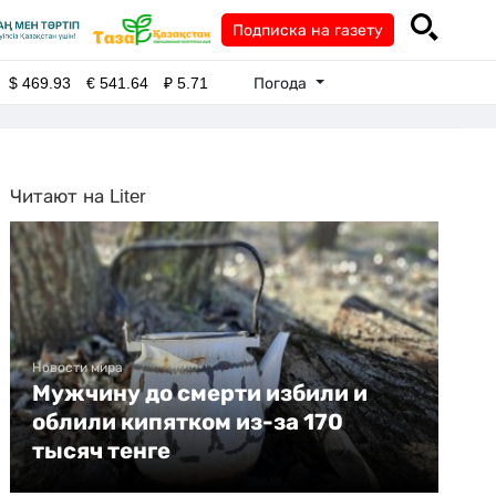
Подписка на газету
Погода
$
469.93
€
541.64
₽
5.71
Читают на Liter
Новости мира
Мужчину до смерти избили и
облили кипятком из-за 170
тысяч тенге