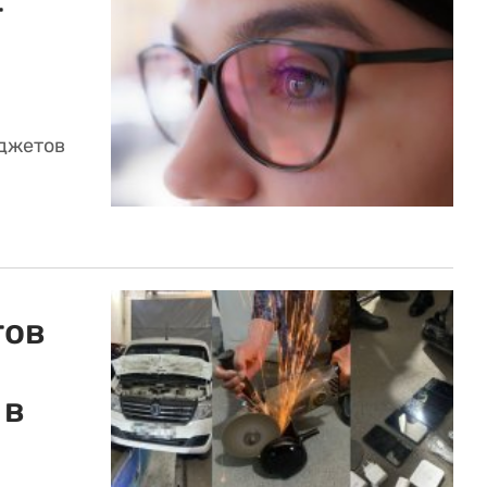
т
аджетов
тов
 в