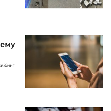
чему
фаббинг