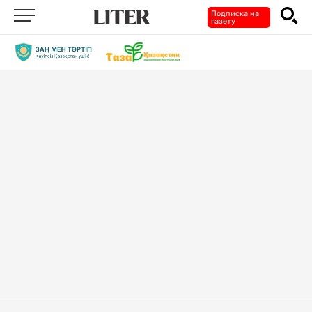
Подписка на
газету