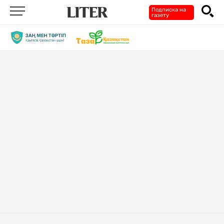
Подписка на
газету