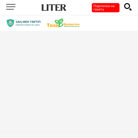
Подписка на
газету