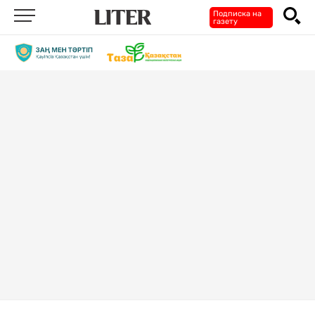
Подписка на
газету